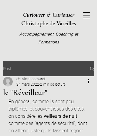
Curiouser & Curiouser
Christophe de Vareilles
Accompagnement, Coaching et
Formations
Post
christophedevareil
24 mars 2022
2 min de lecture
le "Réveilleur"
En général, comme ils sont peu 
diplômés, et souvent issus des cités, 
on considère les 
veilleurs de nuit 
comme des "agents de sécurité", dont 
on attend juste qu'ils fassent régner 